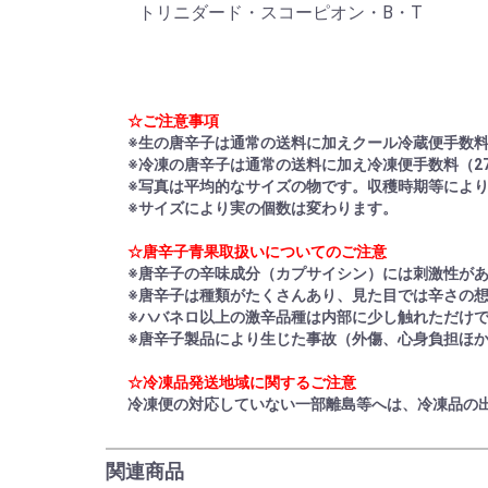
トリニダード・スコーピオン・B・T
☆ご注意事項
※生の唐辛子は通常の送料に加えクール冷蔵便手数料
※冷凍の唐辛子は通常の送料に加え冷凍便手数料（2
※写真は平均的なサイズの物です。収穫時期等によ
※サイズにより実の個数は変わります。
☆唐辛子青果取扱いについてのご注意
※唐辛子の辛味成分（カプサイシン）には刺激性が
※唐辛子は種類がたくさんあり、見た目では辛さの
※ハバネロ以上の激辛品種は内部に少し触れただけ
※唐辛子製品により生じた事故（外傷、心身負担ほ
☆冷凍品発送地域に関するご注意
冷凍便の対応していない一部離島等へは、冷凍品の
関連商品