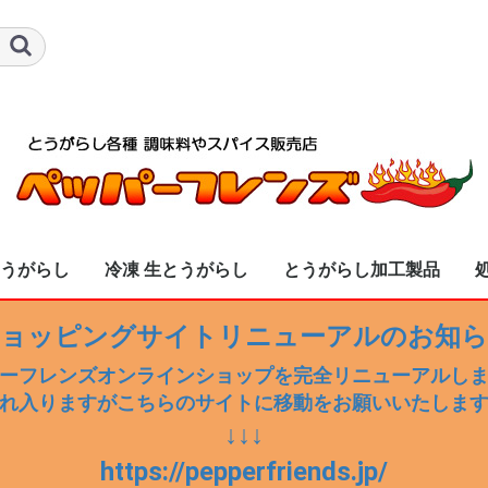
とうがらし
冷凍 生とうがらし
とうがらし加工製品
し全商品
「生」入荷済み商
ニョ
辛子 甘口
辛子 辛口
ジョロキア
ーヌ
ダード・スコーピオ
イナ・リーパー
ノ
ズ・ブレス
送料無料
送料別
冷凍 生とうがらし全商品
冷凍 ハラペーニョ
冷凍 ハバネロ
冷凍 青・赤唐辛子 甘口
冷凍 青・赤唐辛子 辛口
冷凍 セラーノ
冷凍 ブート・ジョロキア
冷凍 プリッキーヌ
冷凍 鷹の爪
冷凍 トリニダード・スコーピ
冷凍 キャロライナ・リーパー
冷凍 黄唐辛子
冷凍 ドラゴンズ・ブレス
ョッピングサイトリニューアルのお知
・テイラー
オン・ブッチ・テイラー
ーフレンズオンラインショップを完全リニューアルし
れ入りますがこちらのサイトに移動をお願いいたしま
↓↓↓
https://pepperfriends.jp/