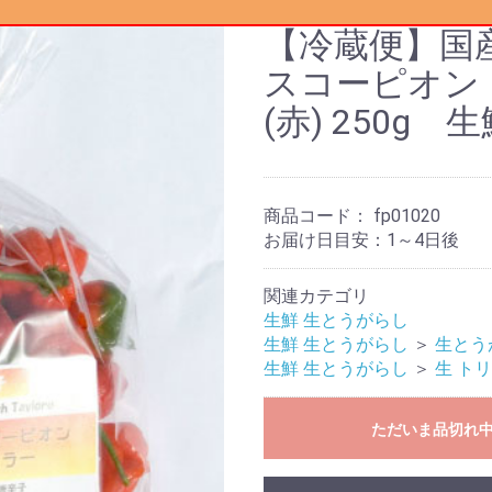
【冷蔵便】国
スコーピオン
(赤) 250g 
商品コード：
fp01020
お届け日目安：1～4日後
関連カテゴリ
生鮮 生とうがらし
生鮮 生とうがらし
＞
生とう
生鮮 生とうがらし
＞
生 ト
ただいま品切れ