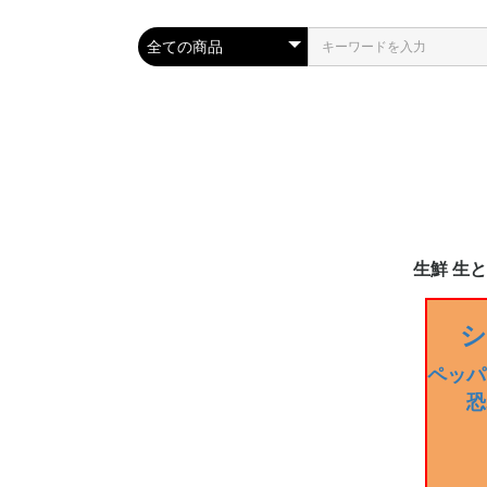
生鮮 生
生とうがら
2024年夏
生 ハラペー
生 ハバネロ
生 青・赤唐
生 青・赤唐
生 セラーノ
生 ブート・
生 プリッキ
生 鷹の爪
生 トリニ
生 キャロラ
生 ポブラー
生 黄唐辛子
生 ドラゴン
その他
常温便配送-
常温便配送-
シ
品 new!
ン・ブッチ
ペッパ
恐