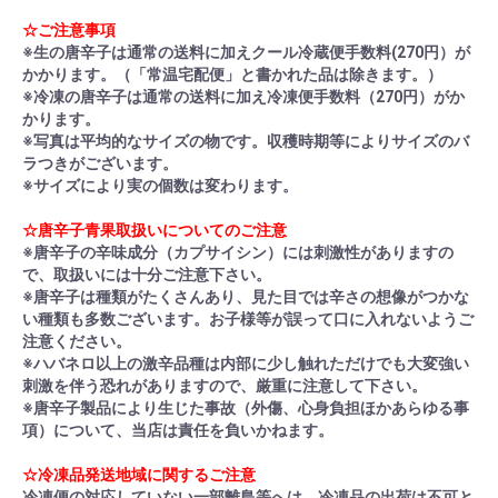
☆ご注意事項
※生の唐辛子は通常の送料に加えクール冷蔵便手数料(270円）が
かかります。（「常温宅配便」と書かれた品は除きます。）
※冷凍の唐辛子は通常の送料に加え冷凍便手数料（270円）がか
かります。
※写真は平均的なサイズの物です。収穫時期等によりサイズのバ
ラつきがございます。
※サイズにより実の個数は変わります。
☆唐辛子青果取扱いについてのご注意
※唐辛子の辛味成分（カプサイシン）には刺激性がありますの
で、取扱いには十分ご注意下さい。
※唐辛子は種類がたくさんあり、見た目では辛さの想像がつかな
い種類も多数ございます。お子様等が誤って口に入れないようご
注意ください。
※ハバネロ以上の激辛品種は内部に少し触れただけでも大変強い
刺激を伴う恐れがありますので、厳重に注意して下さい。
※唐辛子製品により生じた事故（外傷、心身負担ほかあらゆる事
項）について、当店は責任を負いかねます。
☆冷凍品発送地域に関するご注意
冷凍便の対応していない一部離島等へは、冷凍品の出荷は不可と