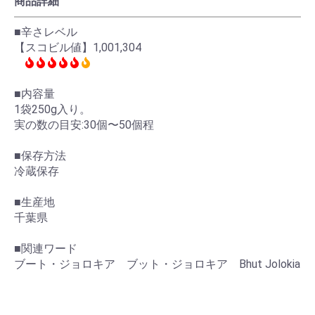
商品詳細
■辛さレベル
【スコビル値】1,001,304
■内容量
1袋250g入り。
実の数の目安:30個〜50個程
■保存方法
冷蔵保存
■生産地
千葉県
■関連ワード
ブート・ジョロキア ブット・ジョロキア Bhut Jolokia