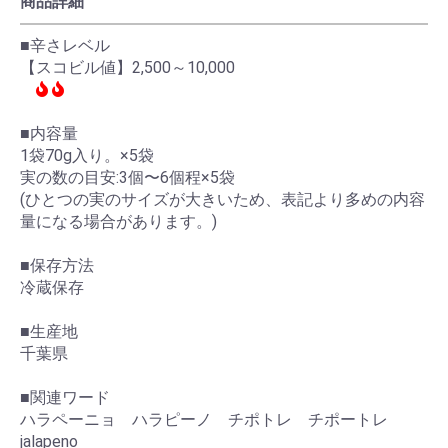
商品詳細
■辛さレベル
【スコビル値】2,500～10,000
■内容量
1袋70g入り。×5袋
実の数の目安:3個〜6個程×5袋
(ひとつの実のサイズが大きいため、表記より多めの内容
量になる場合があります。)
■保存方法
冷蔵保存
■生産地
千葉県
■関連ワード
ハラペーニョ ハラピーノ チポトレ チポートレ
jalapeno