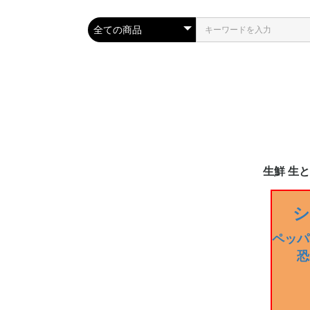
生鮮 生
生とうがら
2024年夏
生 ハラペー
生 ハバネロ
生 青・赤唐
生 青・赤唐
生 セラーノ
生 ブート・
生 プリッキ
生 鷹の爪
生 トリニ
生 キャロラ
生 ポブラー
生 黄唐辛子
生 ドラゴン
その他
常温便配送-
常温便配送-
シ
品 new!
ン・ブッチ
ペッパ
恐