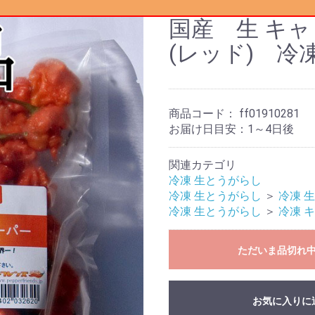
国産 生 キ
(レッド) 冷凍
商品コード：
ff01910281
お届け日目安：1～4日後
関連カテゴリ
冷凍 生とうがらし
冷凍 生とうがらし
＞
冷凍 
冷凍 生とうがらし
＞
冷凍 
ただいま品切れ
お気に入りに