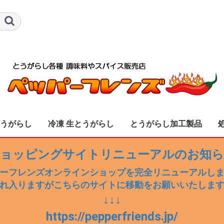
とうがらし
冷凍 生とうがらし
とうがらし加工製品
し全商品
「生」入荷済み商
ニョ
辛子 甘口
辛子 辛口
ジョロキア
ーヌ
ダード・スコーピオ
イナ・リーパー
ノ
ズ・ブレス
送料無料
送料別
冷凍 生とうがらし全商品
冷凍 ハラペーニョ
冷凍 ハバネロ
冷凍 青・赤唐辛子 甘口
冷凍 青・赤唐辛子 辛口
冷凍 セラーノ
冷凍 ブート・ジョロキア
冷凍 プリッキーヌ
冷凍 鷹の爪
冷凍 トリニダード・スコーピ
冷凍 キャロライナ・リーパー
冷凍 黄唐辛子
冷凍 ドラゴンズ・ブレス
ョッピングサイトリニューアルのお知
・テイラー
オン・ブッチ・テイラー
ーフレンズオンラインショップを完全リニューアルし
れ入りますがこちらのサイトに移動をお願いいたしま
↓↓↓
https://pepperfriends.jp/